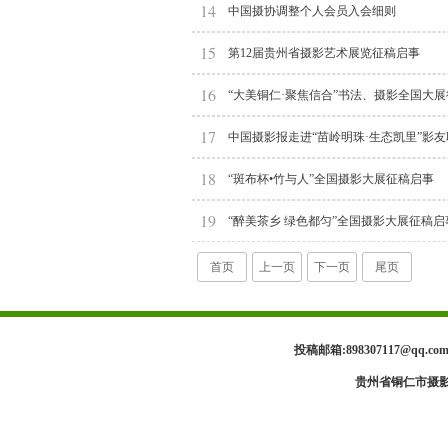
14
中国摄协调整个人会员入会细则
15
第12届贵州省摄影艺术展览征稿启事
16
“大美铜仁·聚焦信合”书法、摄影全国大展征
17
中国摄影报走进“苗岭明珠·生态凯里”影
18
“斑布杯•竹与人”全国摄影大展征稿启事
19
“醉美茶乡 绿色都匀”全国摄影大展征稿启
首页
上一页
下一页
尾页
投稿邮箱:898307117@qq.
贵州省铜仁市摄