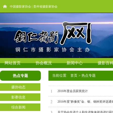
中国摄影家协会
|
贵州省摄影家协会
网站首页
协会概况
新闻中心
摄影百
热点专题
当前位置: 首页 > 热点专题
摄协动态
1
2016年度会员获奖统计
影赛信息
2
2016年度“黔像奖”金、银、铜杯奖评选通
综合新闻
3
关于协会先进个人和先进集体评选进行获