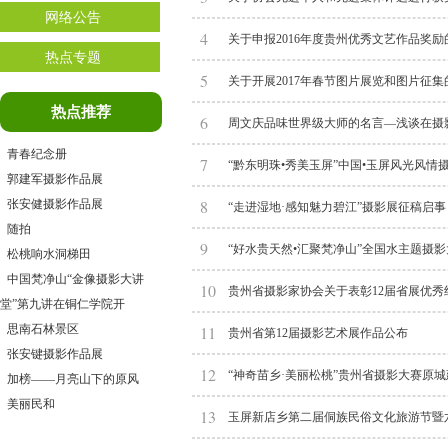
网络公告
4
关于申报2016年度贵州优秀文艺作品奖励
热点专题
5
关于开展2017年春节图片展览和图片征集
热点推荐
6
周文庆品味世界级大师的名言—浅谈在摄
青春纪念册
7
“黔东明珠•秀美玉屏”中国•玉屏风光风情
郭建军摄影作品展
8
张安健摄影作品展
“走进湿地·感知魅力碧江”摄影展征稿启事
随拍
9
“好水贵天然•汇聚梵净山”全国水主题摄
松桃响水洞梯田
中国梵净山“金像摄影大讲
10
贵州省摄影家协会关于表彰12届省展优
堂”第九讲在铜仁学院开
思南石林景区
11
贵州省第12届摄影艺术展作品公布
张安键摄影作品展
12
“神奇苗乡·美丽松桃”贵州省摄影大赛原
加榜——月亮山下的原风
美丽民和
13
玉屏新店乡第二届侗族民俗文化旅游节暨