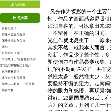
后期秘籍
风光作为摄影的一个主要门
热点推荐
性，作品的画面感容易吸引
沾沾自喜的、可以拿出来炫
青春纪念册
一不留神，在正确的时间、
郭建军摄影作品展
光佳作就此诞生了——原来
张安健摄影作品展
其实不然。就我本人而言，
随拍
松桃响水洞梯田
创新，作品少了些个性，多
中国梵净山“金像摄影大讲
即使偶尔有作品参赛获奖、
堂”第九讲在铜仁学院开
识”的不期而遇
罢了
，并非
思南石林景区
然性太多，必然性太少，从
张安键摄影作品展
要坚持不懈的定力、走南闯
加榜——月亮山下的原风
物的眼力和感悟、再现景物
美丽民和
讨好。23届国展结束后，有
片
》的文章，开列了几十个