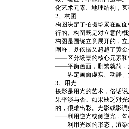
化艺术元素
、地理结构，甚
2、构图
构图决定了拍摄场景在画面
行的
。构图既是对立意的概
构图是围绕立意展开的，立
阐释。既依据又超越了黄金
——区分
场景的核心元素和
——
平衡
画面
，删繁就简，
——
界定画面虚实、动静、
3、用光
摄影是用光的艺术，俗话说
果
平淡
与否
。
如果缺乏对光
的
，
很难出彩。光影或影调
——利用
逆光或侧逆光，勾
——利用光线的形态，渲染