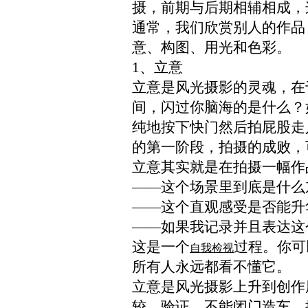
摄，前期与后期相辅相成，
通常，我们
欣赏别人的作品
意、构图、用光和色彩。
1、立意
立意是风光摄影
的灵魂，在
间，闪过你脑海的是什么？
纯地
按下快门
然后拍屁股
走
的第一阶段，拍摄的成败，
立意
其实就是
在拍摄一幅作
——这个场景里到底是什么
——这个直观感受是否能升
——如果我记录并且
表达
这
这
是
一个
过程。你可
自我
检视
所有人永远
都看不懂
它。
立意是风光摄影上升到创作
较、验证，不能闭门造车。