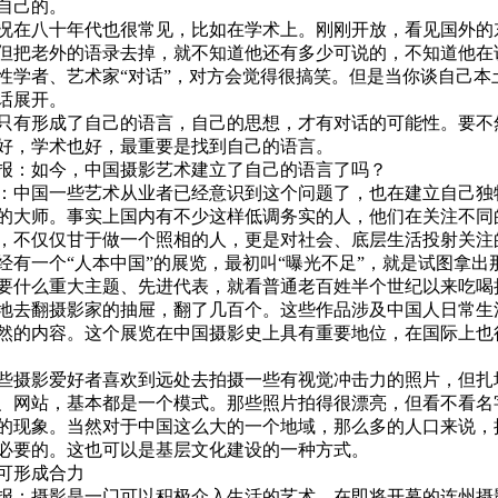
自己的。
八十年代也很常见，比如在学术上。刚刚开放，看见国外的
但把老外的语录去掉，就不知道他还有多少可说的，不知道他在
性学者、艺术家“对话”，对方会觉得很搞笑。但是当你谈自己本
话展开。
形成了自己的语言，自己的思想，才有对话的可能性。要不
好，学术也好，最重要是找到自己的语言。
：如今，中国摄影艺术建立了自己的语言了吗？
国一些艺术从业者已经意识到这个问题了，也在建立自己独
的大师。事实上国内有不少这样低调务实的人，他们在关注不同
，不仅仅甘于做一个照相的人，更是对社会、底层生活投射关注
一个“人本中国”的展览，最初叫“曝光不足”，就是试图拿出
要什么重大主题、先进代表，就看普通老百姓半个世纪以来吃喝
地去翻摄影家的抽屉，翻了几百个。这些作品涉及中国人日常生
然的内容。这个展览在中国摄影史上具有重要地位，在国际上也
影爱好者喜欢到远处去拍摄一些有视觉冲击力的照片，但扎
、网站，基本都是一个模式。那些照片拍得很漂亮，但看不看名
的现象。当然对于中国这么大的一个地域，那么多的人口来说，
必要的。这也可以是基层文化建设的一种方式。
形成合力
摄影是一门可以积极介入生活的艺术，在即将开幕的连州摄影