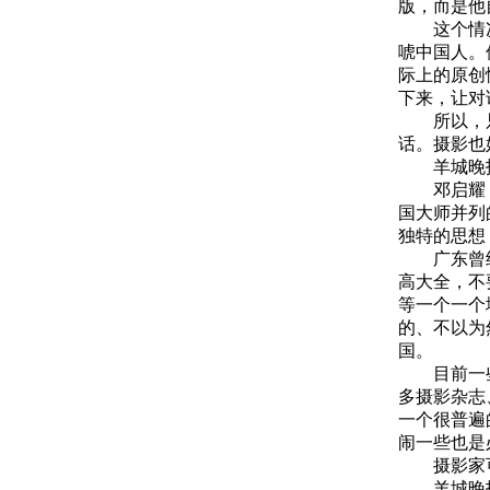
版，而是他
这个情况在
唬中国人。
际上的原创
下来，让对
所以，只有
话。摄影也
羊城晚报
邓启耀：中
国大师并列
独特的思想
广东曾经有
高大全，不
等一个一个
的、不以为
国。
目前一些摄
多摄影杂志
一个很普遍
闹一些也是
摄影家可
羊城晚报：