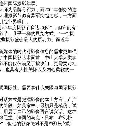
连州国际摄影年展。
为品牌号召力，而2005年创办的连
大理摄影节似有异军突起之感，一方面
引起业界瞩目。
小年度摄影节多达20多个，但它们有
影节，几乎一样的展览方式。“一个摄
这些摄影盛会最大的原动力。而近年
新媒体的时代对影像信息的需求更加强
了中国摄影艺术面前。中山大学人类学
影不能仅仅满足于按快门，更需要对社
感，也具有人性关怀以及内心柔软的一
调国际性。需要拿什么去跟与国际摄影
对话方式是把握影像的本土方言，卢广
的阶段，如吴家林，最初只是模仿，试
，用属于自己的影像语言说实话。这在
张照堂，法国的马克・吕布、布列松
”，但他的影像绝对不是布列松的翻