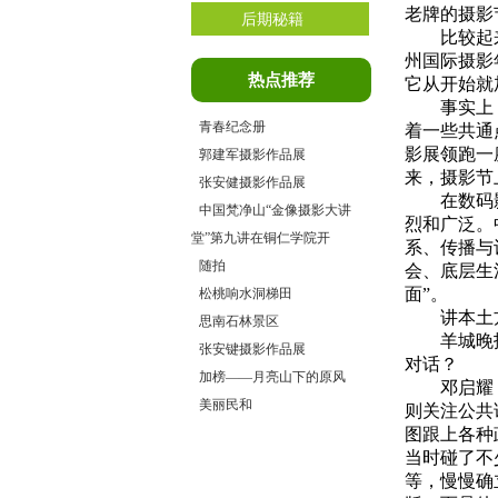
老牌的摄影
后期秘籍
比较起来，
州国际摄影
热点推荐
它从开始就
事实上，神
青春纪念册
着一些共通
影展领跑一
郭建军摄影作品展
来，摄影节
张安健摄影作品展
在数码影像
中国梵净山“金像摄影大讲
烈和广泛。
堂”第九讲在铜仁学院开
系、传播与
随拍
会、底层生
面”。
松桃响水洞梯田
讲本土方
思南石林景区
羊城晚报：
张安键摄影作品展
对话？
加榜——月亮山下的原风
邓启耀：中
美丽民和
则关注公共
图跟上各种
当时碰了不
等，慢慢确