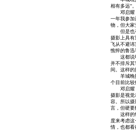
相有多远”
邓启耀：要
一年我参加
物，但大家
但是也有一
摄影上具有
飞从不避讳
憔悴的鲁迅
这都说明一
并不排斥其
间。这样的
羊城晚报：
个目前比较
邓启耀：自
摄影是视觉
容。所以摄
言，但硬要
这样的特性
度来考虑这
情，也都看