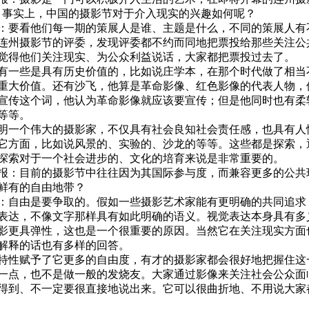
。事实上，中国的摄影节对于介入现实的兴趣如何呢？
看他们每一期的策展人是谁、主题是什么，不同的策展人有
连州摄影节的评委，发现评委都不约而同地把票投给那些关注公
觉得他们关注现实、为公众利益说话，大家都把票投过去了。
些是具有历史价值的，比如说庄学本，在那个时代做了相当
重大价值。还有沙飞，他算是革命影像、红色影像的代表人物，
宣传这个词，他认为革命影像就应该要宣传；但是他同时也有柔
等等。
个伟大的摄影家，不仅具有社会良知社会责任感，也具有人
它方面，比如说风景的、实验的、沙龙的等等。这些都是探索，
探索对于一个社会进步的、文化的培育来说是非常重要的。
目前的摄影节中往往因为其国际参与度，而兼容更多的公共
鲜有的自由地带？
由是要争取的。假如一些摄影艺术家能有更明确的共同追求
表达，不像文字那样具有如此明确的语义。视觉表达本身具有多
影更具弹性，这也是一个很重要的原因。当然它在关注现实方面
解释的话也有多样的回答。
赋予了它更多的自由度，有才的摄影家都会很好地把握住这
一点，也不是做一般的发烧友。大家通过影像来关注社会公众面
得到、不一定要很直接地说出来。它可以很曲折地、不用说大家